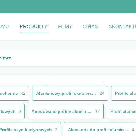
OMU
PRODUKTY
FILMY
O NAS
SKONTAKTU
niowe
kuchenne
Aluminiowy profil okna przesuwnego
42
24
ydłowych
Anodowane profile aluminiowe
Profil alumi
9
12
Profile szyn kurtynowych
Akcesoria do profili aluminiowych
2
4