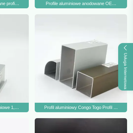
 o grubości 1,2 mm
ne profile aluminiowe C Profile aluminiowe okna
Profile aluminiowe anodowane OEM 6063 T5 d
Usługa Internetowa
owe 1,2 mm dla Libii Izrael Irak
Profil aluminiowy Congo Togo Profil alumini