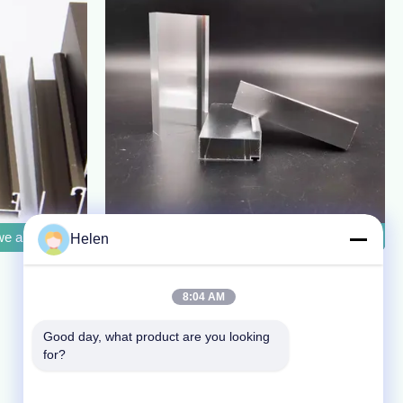
we anodowane profile aluminiowe Seria 20 Wytłaczanie
Libia Szafka kuchenna Anodowane profile al
Helen
8:04 AM
Good day, what product are you looking 
for?