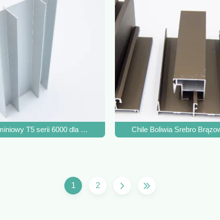
eria 20 Wytłaczanie aluminium
luminiowy T5 serii 6000 dla Kolumbii Anodowany ALN-392
Chile Boliwia Srebro Brązo
1
2