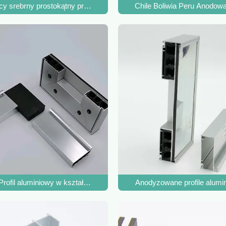
e Ekstruzje dla Libii Izrael Irak
y srebrny prostokątny profil kuchenny z anodyzowanego aluminium
Chile Boliwia Peru Anodowa
esuwnego
Profil aluminiowy w kształcie litery L 40x40 do szafki kuchennej
Anodyzowane profile alumini