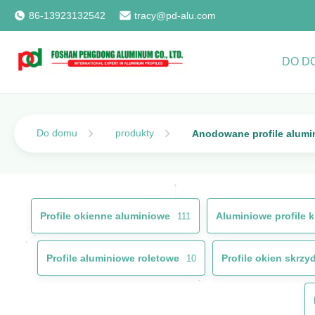
86-13923132542
tracy@pd-alu.com
DO D
Do domu
produkty
Anodowane profile alumi
Profile okienne aluminiowe
Aluminiowe profile 
111
Profile aluminiowe roletowe
Profile okien skrz
10