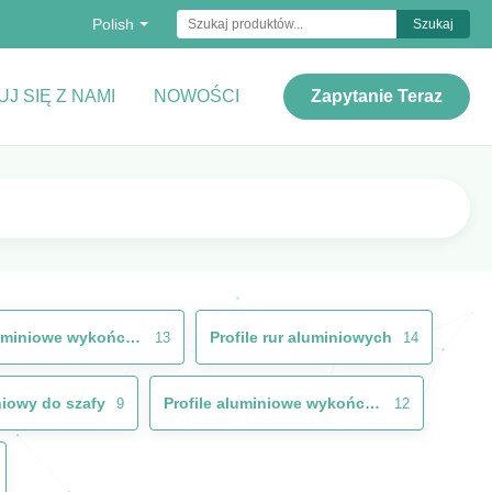
Polish
Szukaj
J SIĘ Z NAMI
NOWOŚCI
Zapytanie Teraz
Profile aluminiowe wykończone drewnem
Profile rur aluminiowych
13
14
niowy do szafy
Profile aluminiowe wykończeniowe
9
12