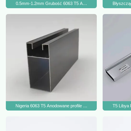
0.5mm-1.2mm Grubość 6063 T5 Anodyzowane profiły aluminiow
Błyszcząc
Nigeria 6063 T5 Anodowane profile aluminiowe do okna prz
T5 Libya 